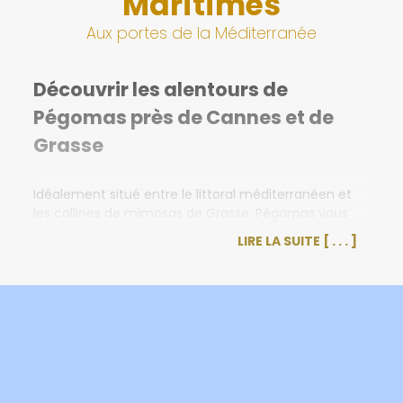
Maritimes
Aux portes de la Méditerranée
Découvrir les alentours de
Pégomas près de Cannes et de
Grasse
Idéalement situé entre le littoral méditerranéen et
les collines de mimosas de Grasse, Pégomas vous
ouvre les portes des lieux incontournables des Alpes
LIRE LA SUITE
Maritimes. Lors de votre séjour au camping Les
Mimosas, vous découvrirez une région aux richesses
insoupçonnées.
L’arrière-pays comme la côte d’Azur vous réservent
de belles surprises. Vous serez séduit tant par la
beauté de la nature que par les atouts patrimoniaux
de chaque site. Grasse, Cannes, Gourdon, Menton ou
encore le massif de l’Estérel, à chacun ses
particularités et ses trésors.