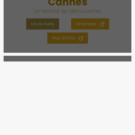
Cannes
Un festival de découvertes
Lire la suite
Itinéraires
Plus d’infos
Le massif de
l’Estérel
Territoire d’exception entre Provence et
côte d’Azur
Lire la suite
Itinéraires
Plus d’infos